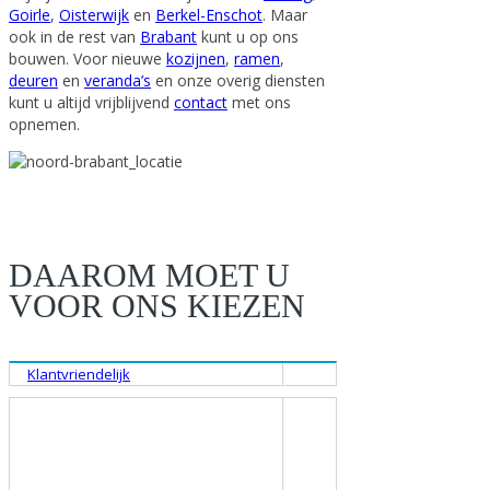
Goirle
,
Oisterwijk
en
Berkel-Enschot
. Maar
ook in de rest van
Brabant
kunt u op ons
bouwen. Voor nieuwe
kozijnen
,
ramen
,
deuren
en
veranda’s
en onze overig diensten
kunt u altijd vrijblijvend
contact
met ons
opnemen.
DAAROM MOET U
VOOR ONS KIEZEN
Klantvriendelijk
Een goed klantencontact is voor ons van
grote waarde. We luisteren naar onze
klanten en denken graag met u mee.
Heeft u bepaalde ideeën of vragen of