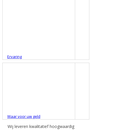
een aankomende project? Neem
vrijblijvend contact met ons op om de
mogelijkheden te bespreken.
De verwachtingen over en weer duidelijk
hebben, is een voorwaarde voor
succes. Wij hechten dan ook veel
waarde aan een goede communicatie.
Ervaring
Wij kunnen inmiddels bouwen op ruim
30 jaar ervaring. In die tijd hebben we de
meest uiteenlopende projecten
uitgevoerd. Met de opgedane kennis en
ervaring kunt u er zeker van zijn dat ook
uw opdracht naar wens zal worden
opgeleverd.
Waar voor uw geld
Wij leveren kwalitatief hoogwaardig