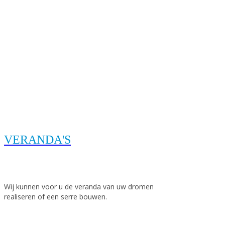
en
informeren
door
onze
medewerkers.
VERANDA'S
Wij kunnen voor u de veranda van uw dromen
realiseren of een serre bouwen.