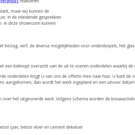
n
veranda’s
realiseren.
klant, maar wij kunnen de
w. In de inleidende gesprekken
om. In deze showroom kunnen
et beslag, verf, de diverse mogelijkheden voor onderdorpels, het gla
t een beknopt overzicht van de uit te voeren onderdelen waarbij de mo
e onderdelen krijgt U van ons de offerte mee naar huis. U kunt de 
 ons aangekomen, dan wordt het werk ingepland en een uitvoer datum bi
gen over het uitgevoerde werk. Volgens schema worden de bouwactivite
 beton ijzer, beton vloer en cement dekvloer