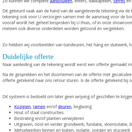
Zo kunnen we complete
aanbouwen
, erkers, dakkapellen,
serres
e
Dit gebeurd vaak aan de hand van de aangeleverde tekening via de 
tekening ook voor U verzorgen samen met de aanvraag voor de bou
vooraf wordt het geheel besproken bij U thuis, of in onze showro
meteen ook diverse onderdelen worden getoond en vergeleken.
Zo hebben wij voorbeelden van tuindeuren, het hang en sluitwerk, h
Duidelijke offerte
Naar aanleiding van de tekening wordt eerst een offerte gemaakt me
Na de gesprekken en het doornemen van de offerte met gecalculeerd
offerte getekend naar ons retour sturen. Is de offerte getekend bij
Dit systeem is bedoeld om later geen wrijving of geschillen te krij
Kozijnen
,
ramen
en/of
deuren
, beglazing
Hout of staal constructies.
Bestrating en/of planten verwijderen
Uitgraven, riool en verder grondwerk, fundatie, vloerisolatie,
Metselwerken binnen en buiten, isolatie, voegen en stucwerk