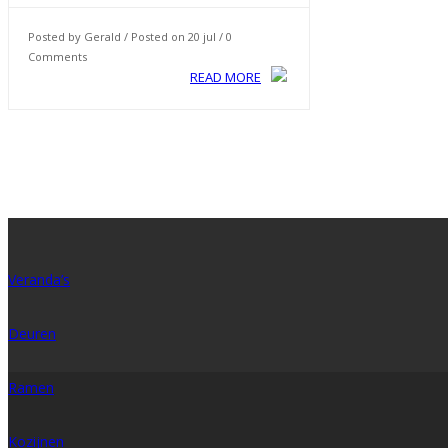
Posted by Gerald / Posted on 20 jul / 0
Comments
READ MORE
Veranda’s
Deuren
Ramen
Kozijnen