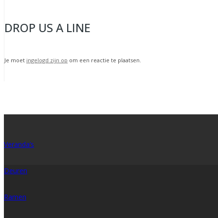
DROP US A LINE
Je moet
ingelogd zijn op
om een reactie te plaatsen.
Veranda’s
Deuren
Ramen